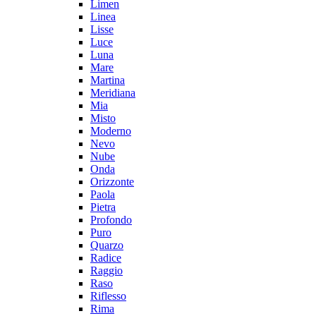
Limen
Linea
Lisse
Luce
Luna
Mare
Martina
Meridiana
Mia
Misto
Moderno
Nevo
Nube
Onda
Orizzonte
Paola
Pietra
Profondo
Puro
Quarzo
Radice
Raggio
Raso
Riflesso
Rima