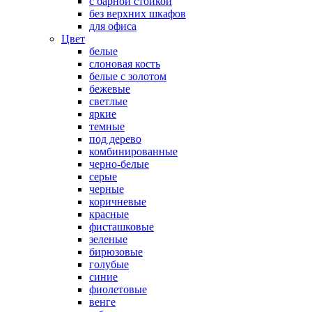
с барной стойкой
без верхних шкафов
для офиса
Цвет
белые
слоновая кость
белые с золотом
бежевые
светлые
яркие
темные
под дерево
комбинированные
черно-белые
серые
черные
коричневые
красные
фисташковые
зеленые
бирюзовые
голубые
синие
фиолетовые
венге