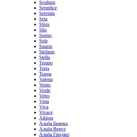
Scultura
Semplice
Serenita
Seta
Sfera
Silo
Sogno
Sole
Spazio
Stefanie
Stella
Tempo
Terra
Trama
Valeria
Vento
Verde
Vetro
Vista
Viva
Vivace
Айрон
Альба Бьянка
Альба Венге
Альба Гриджо