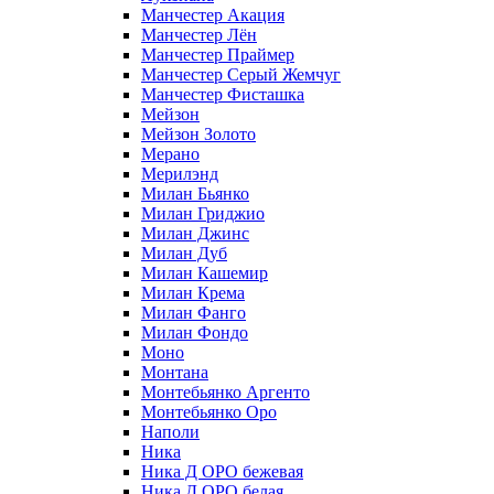
Манчестер Акация
Манчестер Лён
Манчестер Праймер
Манчестер Серый Жемчуг
Манчестер Фисташка
Мейзон
Мейзон Золото
Мерано
Мерилэнд
Милан Бьянко
Милан Гриджио
Милан Джинс
Милан Дуб
Милан Кашемир
Милан Крема
Милан Фанго
Милан Фондо
Моно
Монтана
Монтебьянко Аргенто
Монтебьянко Оро
Наполи
Ника
Ника Д ОРО бежевая
Ника Д ОРО белая