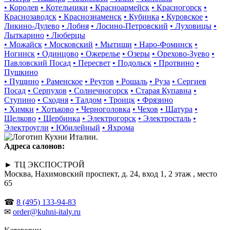
• Королев
• Котельники
• Красноармейск
• Красногорск
•
Краснозаводск
• Краснознаменск
• Кубинка
• Куровское
•
Ликино-Дулево
• Лобня
• Лосино-Петровский
• Луховицы
•
Лыткарино
• Люберцы
• Можайск
• Московский
• Мытищи
• Наро-Фоминск
•
Ногинск
• Одинцово
• Ожерелье
• Озеры
• Орехово-Зуево
•
Павловский Посад
• Пересвет
• Подольск
• Протвино
•
Пушкино
• Пущино
• Раменское
• Реутов
• Рошаль
• Руза
• Сергиев
Посад
• Серпухов
• Солнечногорск
• Старая Купавна
•
Ступино
• Сходня
• Талдом
• Троицк
• Фрязино
• Химки
• Хотьково
• Черноголовка
• Чехов
• Шатура
•
Щелково
• Щербинка
• Электрогорск
• Электросталь
•
Электроугли
• Юбилейный
• Яхрома
Адреса салонов:
► ТЦ ЭКСПОСТРОЙ
Москва, Нахимовский проспект, д. 24, вход 1, 2 этаж , место
65
☎
8 (495) 133-94-83
✉
order@kuhni-italy.ru