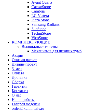
Avant Quartz
CaesarStone
Cambria
LG Viatera
Plaza Stone
Samsung Radianz
SileStone
TechniStone
VicoStone
КОМПЛЕКТУЮЩИЕ
Выдвижные системы
Механизмы для нижних тумб
Акции
Онлайн расчет
Дизайн-проект
Замер
Оплата
Доставка
Сборка
Гарантия
Контакты
О нас
Наши работы
Галерея моделей
order@kuhni-italy.ru