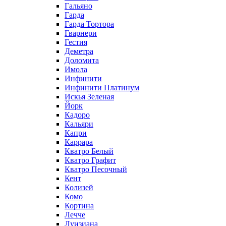
Гальяно
Гарда
Гарда Тортора
Гварнери
Гестия
Деметра
Доломита
Имола
Инфинити
Инфинити Платинум
Искья Зеленая
Йорк
Кадоро
Кальяри
Капри
Каррара
Кватро Белый
Кватро Графит
Кватро Песочный
Кент
Колизей
Комо
Кортина
Лечче
Луизиана