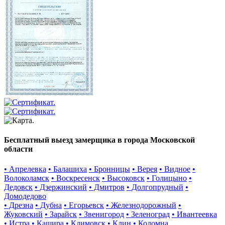
Бесплатный выезд замерщика в города Московской
области
• Апрелевка
• Балашиха
• Бронницы
• Верея
• Видное
•
Волоколамск
• Воскресенск
• Высоковск
• Голицыно
•
Дедовск
• Дзержинский
• Дмитров
• Долгопрудный
•
Домодедово
• Дрезна
• Дубна
• Егорьевск
• Железнодорожный
•
Жуковский
• Зарайск
• Звенигород
• Зеленоград
• Ивантеевка
• Истра
• Кашира
• Климовск
• Клин
• Коломна