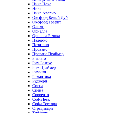
Ника Ноче
Нике
Нике Аворио
Оксфорд Белый Дуб
Оксфорд Графит
Олимп
Орнелла
Орнелла Бьянка
Палермо
Позитано
Прованс
Прованс Праймер
Риальто
Рим Бьянко
Рим Праймер
Римини
Романтика
Руджери
Сиена
Сиена
Сорренто
Софи Беж
Софи Тортора
Страдивари
Тиффани