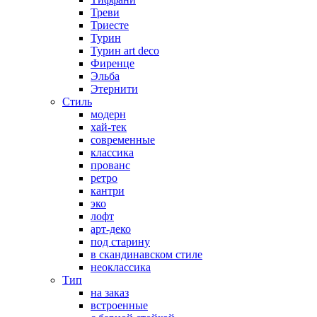
Треви
Триесте
Турин
Турин art deco
Фиренце
Эльба
Этернити
Стиль
модерн
хай-тек
современные
классика
прованс
ретро
кантри
эко
лофт
арт-деко
под старину
в скандинавском стиле
неоклассика
Тип
на заказ
встроенные