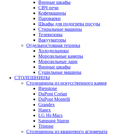
Винные шкафы
СВЧ печи
Кофемашины
Пароварки
Шкафы для подогрева посуды
Стиральные машины
Телевизоры
Вакууматоры
Отдельностоящая техника
Холодильники
Морозильные камеры
Морозильные лари
Винные шкафы
Сушильные машины
СТОЛЕШНИЦЫ
Столешницы из искусственного камня
Bienstone
DuPont Corian
DuPont Montelli
Grandex
Hanex
LG Hi-Macs
Samsung Staron
Tristone
Столешницы из кварцевого агломерата