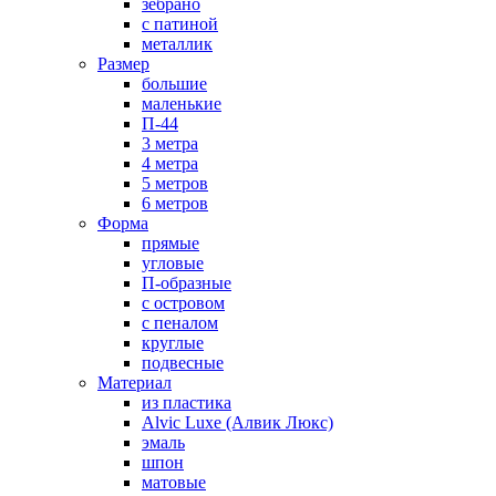
зебрано
с патиной
металлик
Размер
большие
маленькие
П-44
3 метра
4 метра
5 метров
6 метров
Форма
прямые
угловые
П-образные
с островом
с пеналом
круглые
подвесные
Материал
из пластика
Alvic Luxe (Алвик Люкс)
эмаль
шпон
матовые