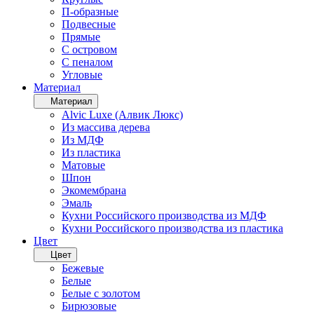
П-образные
Подвесные
Прямые
С островом
С пеналом
Угловые
Материал
Материал
Alvic Luxe (Алвик Люкс)
Из массива дерева
Из МДФ
Из пластика
Матовые
Шпон
Экомембрана
Эмаль
Кухни Российского производства из МДФ
Кухни Российского производства из пластика
Цвет
Цвет
Бежевые
Белые
Белые с золотом
Бирюзовые