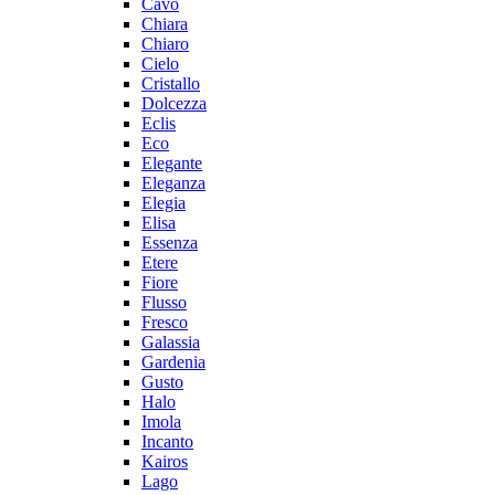
Cavo
Chiara
Chiaro
Cielo
Cristallo
Dolcezza
Eclis
Eco
Elegante
Eleganza
Elegia
Elisa
Essenza
Etere
Fiore
Flusso
Fresco
Galassia
Gardenia
Gusto
Halo
Imola
Incanto
Kairos
Lago