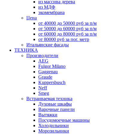
из массива дерева
из МДФ
экомембрана
Цена
от 40000 до 50000 руб за п/м
от 50000 до 60000 руб за п/м
от 60000 до 80000 руб за п/м
от 80000 руб за пог. метр
Итальянские фасады
ТЕХНИКА
Производители
AEG
Fulgor Milano
Gaggenau
Graude
Kuppersbusch
Neff
Smeg
Встраиваемая техника
Духовые шкафы
Варочные панели
Вытяжки
Посудомоечные машины
Холодильники
Морозильники