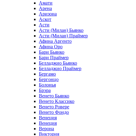
Амати
Арена
Аризона
Аскот
Асти
Асти (Милан) Бьянко
Асти (Милан) Праймер
Афина Аргенто
Афина Оро
Бари Бьянко
Бари Праймер
Белладжио Бьянко
Белладжио Праймер
Бергамо
Бергонцо
Болонья
Брэра
Венето Бьянко
Венето Классико
Венето Ровере
Венето Фондо
Венеция
Венеция
Верона
Виктория