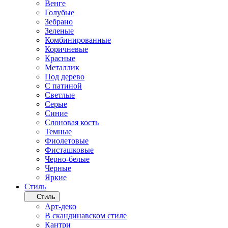
Венге
Голубые
Зебрано
Зеленые
Комбинированные
Коричневые
Красные
Металлик
Под дерево
С патиной
Светлые
Серые
Синие
Слоновая кость
Темные
Фиолетовые
Фисташковые
Черно-белые
Черные
Яркие
Стиль
Стиль
Арт-деко
В скандинавском стиле
Кантри