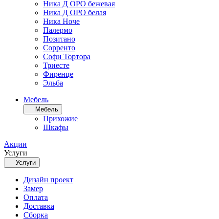
Ника Д ОРО бежевая
Ника Д ОРО белая
Ника Ноче
Палермо
Позитано
Сорренто
Софи Тортора
Триесте
Фиренце
Эльба
Мебель
Мебель
Прихожие
Шкафы
Акции
Услуги
Услуги
Дизайн проект
Замер
Оплата
Доставка
Сборка