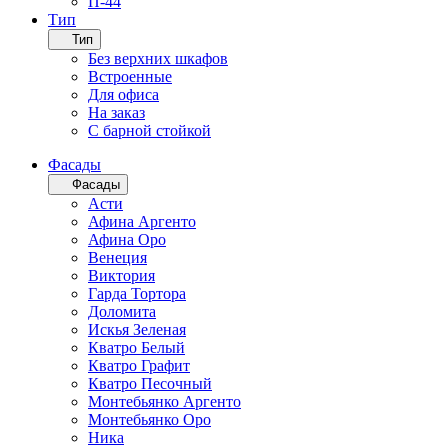
П-44
Тип
Тип
Без верхних шкафов
Встроенные
Для офиса
На заказ
С барной стойкой
Фасады
Фасады
Асти
Афина Аргенто
Афина Оро
Венеция
Виктория
Гарда Тортора
Доломита
Искья Зеленая
Кватро Белый
Кватро Графит
Кватро Песочный
Монтебьянко Аргенто
Монтебьянко Оро
Ника