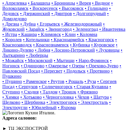
• Апрелевка
• Балашиха
• Бронницы
• Верея
• Видное
•
Волоколамск
• Воскресенск
• Высоковск
• Голицыно
•
Дедовск
• Дзержинский
• Дмитров
• Долгопрудный
•
Домодедово
• Дрезна
• Дубна
• Егорьевск
• Железнодорожный
•
Жуковский
• Зарайск
• Звенигород
• Зеленоград
• Ивантеевка
• Истра
• Кашира
• Климовск
• Клин
• Коломна
• Королев
• Котельники
• Красноармейск
• Красногорск
•
Краснозаводск
• Краснознаменск
• Кубинка
• Куровское
•
Ликино-Дулево
• Лобня
• Лосино-Петровский
• Луховицы
•
Лыткарино
• Люберцы
• Можайск
• Московский
• Мытищи
• Наро-Фоминск
•
Ногинск
• Одинцово
• Ожерелье
• Озеры
• Орехово-Зуево
•
Павловский Посад
• Пересвет
• Подольск
• Протвино
•
Пушкино
• Пущино
• Раменское
• Реутов
• Рошаль
• Руза
• Сергиев
Посад
• Серпухов
• Солнечногорск
• Старая Купавна
•
Ступино
• Сходня
• Талдом
• Троицк
• Фрязино
• Химки
• Хотьково
• Черноголовка
• Чехов
• Шатура
•
Щелково
• Щербинка
• Электрогорск
• Электросталь
•
Электроугли
• Юбилейный
• Яхрома
Адреса салонов:
► ТЦ ЭКСПОСТРОЙ