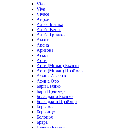
Vista
Viva
Vivace
Айрон
Альба Бьянка
Альба Венге
Альба Гриджо
Амати
Арена
Аризона
Аскот
Асти
Асти (Милан) Бьянко
Асти (Милан) Праймер
Афина Аргенто
Афина Оро
Бари Бьянко
Бари Праймер
Белладжио Бьянко
Белладжио Праймер
Бергамо
Бергонцо
Болонья
Брэра
Венето Бьянко