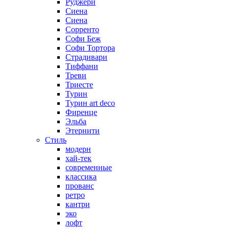
Руджери
Сиена
Сиена
Сорренто
Софи Беж
Софи Тортора
Страдивари
Тиффани
Треви
Триесте
Турин
Турин art deco
Фиренце
Эльба
Этернити
Стиль
модерн
хай-тек
современные
классика
прованс
ретро
кантри
эко
лофт