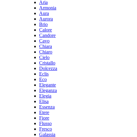
Aria
Armonia
Aura
Aurora
Brio
Calore
Candore
Cavo
Chiara
Chiaro
Cielo
Cristallo
Dolcezza
Eclis
Eco
Elegante
Eleganza
Elegia
Elisa
Essenza
Etere
Fiore
Flusso
Fresco
Galassia