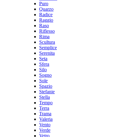
Puro
Quarzo
Radice
Raggio
Raso
Riflesso
Rima
Scultura
Semplice
Serenita
Seta
Sfera
Silo
Sogno
Sole
Spazio
Stefanie
Stella
Tempo
Terra
Trama
Valeria
Vento
Verde
Vetro