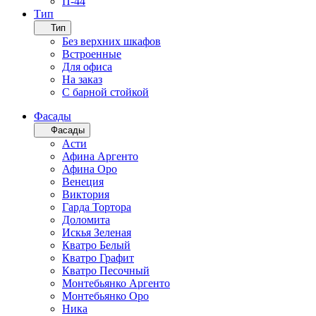
П-44
Тип
Тип
Без верхних шкафов
Встроенные
Для офиса
На заказ
С барной стойкой
Фасады
Фасады
Асти
Афина Аргенто
Афина Оро
Венеция
Виктория
Гарда Тортора
Доломита
Искья Зеленая
Кватро Белый
Кватро Графит
Кватро Песочный
Монтебьянко Аргенто
Монтебьянко Оро
Ника