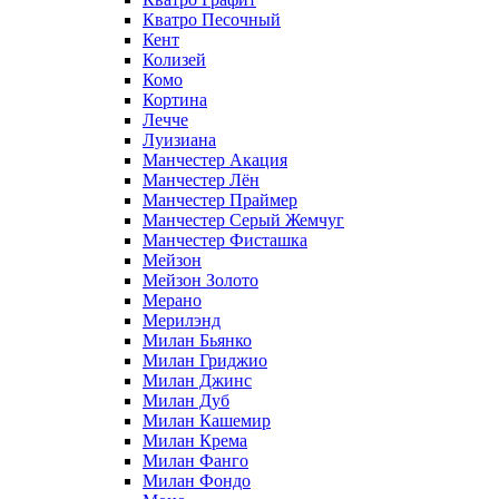
Кватро Песочный
Кент
Колизей
Комо
Кортина
Лечче
Луизиана
Манчестер Акация
Манчестер Лён
Манчестер Праймер
Манчестер Серый Жемчуг
Манчестер Фисташка
Мейзон
Мейзон Золото
Мерано
Мерилэнд
Милан Бьянко
Милан Гриджио
Милан Джинс
Милан Дуб
Милан Кашемир
Милан Крема
Милан Фанго
Милан Фондо