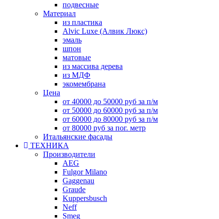
подвесные
Материал
из пластика
Alvic Luxe (Алвик Люкс)
эмаль
шпон
матовые
из массива дерева
из МДФ
экомембрана
Цена
от 40000 до 50000 руб за п/м
от 50000 до 60000 руб за п/м
от 60000 до 80000 руб за п/м
от 80000 руб за пог. метр
Итальянские фасады
ТЕХНИКА
Производители
AEG
Fulgor Milano
Gaggenau
Graude
Kuppersbusch
Neff
Smeg