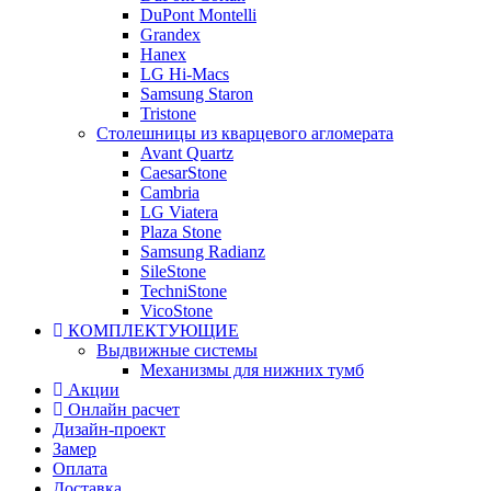
DuPont Montelli
Grandex
Hanex
LG Hi-Macs
Samsung Staron
Tristone
Столешницы из кварцевого агломерата
Avant Quartz
CaesarStone
Cambria
LG Viatera
Plaza Stone
Samsung Radianz
SileStone
TechniStone
VicoStone
КОМПЛЕКТУЮЩИЕ
Выдвижные системы
Механизмы для нижних тумб
Акции
Онлайн расчет
Дизайн-проект
Замер
Оплата
Доставка