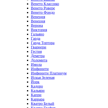
Венето Классико
Венето Ровере
Венето Фондо
Венеция
Венеция
Верона
Виктория
Гальяно
Гарда
Гарда Тортора
Гварнери
Гестия
Деметра
Доломита
Имола
Инфинити
Инфинити Платинум
Искья Зеленая
Йорк
Кадоро
Кальяри
Капри
Каррара
Кватро Белый
Кватро Графит