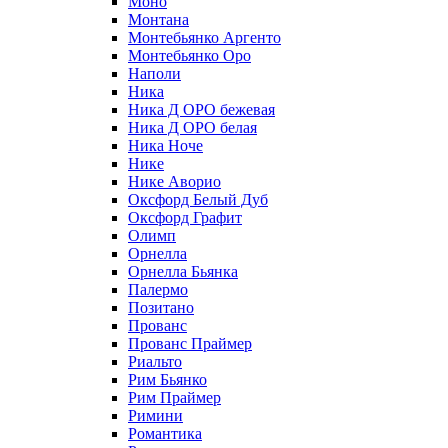
Моно
Монтана
Монтебьянко Аргенто
Монтебьянко Оро
Наполи
Ника
Ника Д ОРО бежевая
Ника Д ОРО белая
Ника Ноче
Нике
Нике Аворио
Оксфорд Белый Дуб
Оксфорд Графит
Олимп
Орнелла
Орнелла Бьянка
Палермо
Позитано
Прованс
Прованс Праймер
Риальто
Рим Бьянко
Рим Праймер
Римини
Романтика