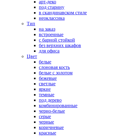
арт-деко
под старину
в скандинавском стиле
неоклассика
Тип
на заказ
встроенные
с барной стойкой
без верхних шкафов
для офиса
Цвет
белые
слоновая кость
белые с золотом
бежевые
светлые
яркие
темные
под дерево
комбинированные
черно-белые
серые
черные
коричневые
красные