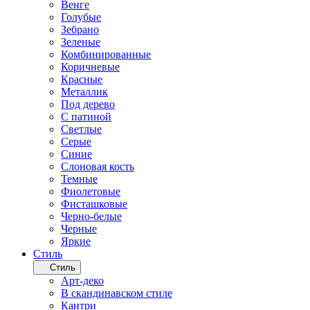
Венге
Голубые
Зебрано
Зеленые
Комбинированные
Коричневые
Красные
Металлик
Под дерево
С патиной
Светлые
Серые
Синие
Слоновая кость
Темные
Фиолетовые
Фисташковые
Черно-белые
Черные
Яркие
Стиль
Стиль
Арт-деко
В скандинавском стиле
Кантри