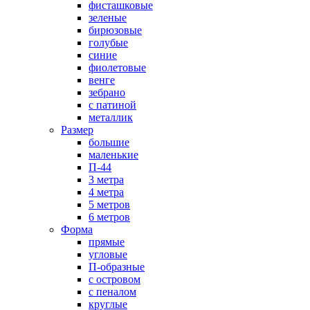
фисташковые
зеленые
бирюзовые
голубые
синие
фиолетовые
венге
зебрано
с патиной
металлик
Размер
большие
маленькие
П-44
3 метра
4 метра
5 метров
6 метров
Форма
прямые
угловые
П-образные
с островом
с пеналом
круглые