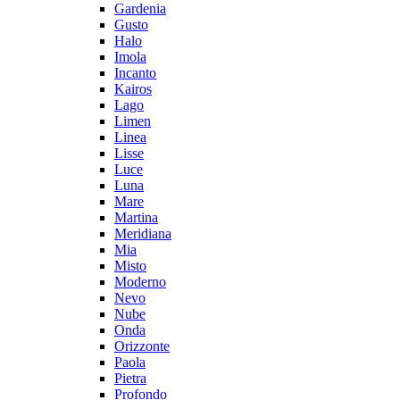
Gardenia
Gusto
Halo
Imola
Incanto
Kairos
Lago
Limen
Linea
Lisse
Luce
Luna
Mare
Martina
Meridiana
Mia
Misto
Moderno
Nevo
Nube
Onda
Orizzonte
Paola
Pietra
Profondo