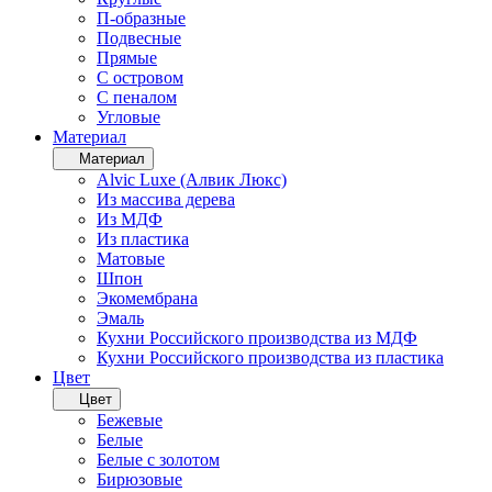
П-образные
Подвесные
Прямые
С островом
С пеналом
Угловые
Материал
Материал
Alvic Luxe (Алвик Люкс)
Из массива дерева
Из МДФ
Из пластика
Матовые
Шпон
Экомембрана
Эмаль
Кухни Российского производства из МДФ
Кухни Российского производства из пластика
Цвет
Цвет
Бежевые
Белые
Белые с золотом
Бирюзовые