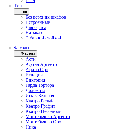
П-44
Тип
Тип
Без верхних шкафов
Встроенные
Для офиса
На заказ
С барной стойкой
Фасады
Фасады
Асти
Афина Аргенто
Афина Оро
Венеция
Виктория
Гарда Тортора
Доломита
Искья Зеленая
Кватро Белый
Кватро Графит
Кватро Песочный
Монтебьянко Аргенто
Монтебьянко Оро
Ника