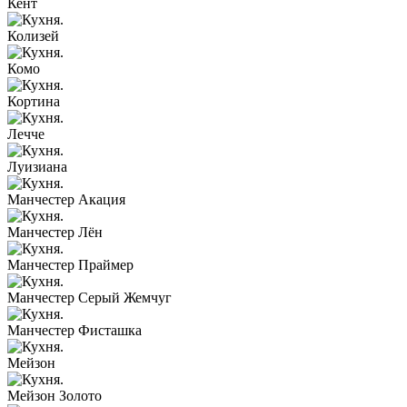
Кент
Колизей
Комо
Кортина
Лечче
Луизиана
Манчестер Акация
Манчестер Лён
Манчестер Праймер
Манчестер Серый Жемчуг
Манчестер Фисташка
Мейзон
Мейзон Золото