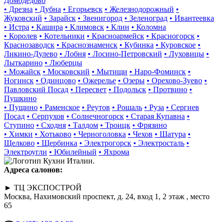
Домодедово
• Дрезна
• Дубна
• Егорьевск
• Железнодорожный
•
Жуковский
• Зарайск
• Звенигород
• Зеленоград
• Ивантеевка
• Истра
• Кашира
• Климовск
• Клин
• Коломна
• Королев
• Котельники
• Красноармейск
• Красногорск
•
Краснозаводск
• Краснознаменск
• Кубинка
• Куровское
•
Ликино-Дулево
• Лобня
• Лосино-Петровский
• Луховицы
•
Лыткарино
• Люберцы
• Можайск
• Московский
• Мытищи
• Наро-Фоминск
•
Ногинск
• Одинцово
• Ожерелье
• Озеры
• Орехово-Зуево
•
Павловский Посад
• Пересвет
• Подольск
• Протвино
•
Пушкино
• Пущино
• Раменское
• Реутов
• Рошаль
• Руза
• Сергиев
Посад
• Серпухов
• Солнечногорск
• Старая Купавна
•
Ступино
• Сходня
• Талдом
• Троицк
• Фрязино
• Химки
• Хотьково
• Черноголовка
• Чехов
• Шатура
•
Щелково
• Щербинка
• Электрогорск
• Электросталь
•
Электроугли
• Юбилейный
• Яхрома
Адреса салонов:
► ТЦ ЭКСПОСТРОЙ
Москва, Нахимовский проспект, д. 24, вход 1, 2 этаж , место
65