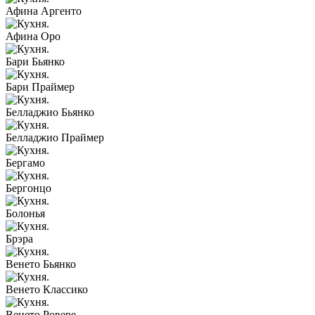
Афина Аргенто
Афина Оро
Бари Бьянко
Бари Праймер
Белладжио Бьянко
Белладжио Праймер
Бергамо
Бергонцо
Болонья
Брэра
Венето Бьянко
Венето Классико
Венето Ровере