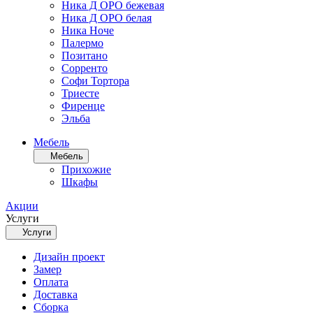
Ника Д ОРО бежевая
Ника Д ОРО белая
Ника Ноче
Палермо
Позитано
Сорренто
Софи Тортора
Триесте
Фиренце
Эльба
Мебель
Мебель
Прихожие
Шкафы
Акции
Услуги
Услуги
Дизайн проект
Замер
Оплата
Доставка
Сборка