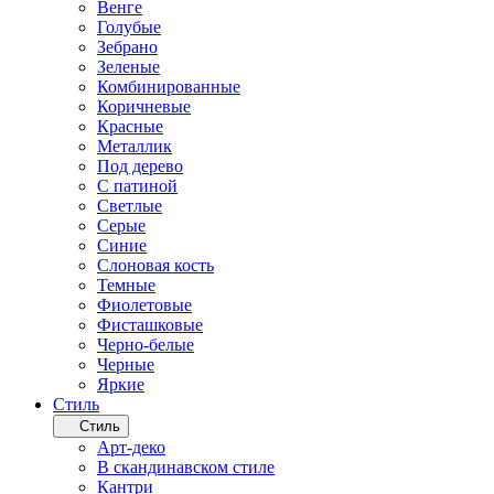
Венге
Голубые
Зебрано
Зеленые
Комбинированные
Коричневые
Красные
Металлик
Под дерево
С патиной
Светлые
Серые
Синие
Слоновая кость
Темные
Фиолетовые
Фисташковые
Черно-белые
Черные
Яркие
Стиль
Стиль
Арт-деко
В скандинавском стиле
Кантри