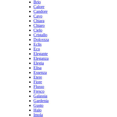
Brio
Calore
Candore
Cavo
Chiara
Chiaro
Cielo
Cristallo
Dolcezza
Eclis
Eco
Elegante
Eleganza
Elegia
Elisa
Essenza
Etere
Fiore
Flusso
Fresco
Galassia
Gardenia
Gusto
Halo
Imola