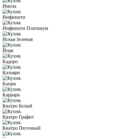
Имола
Инфинити
Инфинити Платинум
Искья Зеленая
Йорк
Кадоро
Кальяри
Капри
Каррара
Кватро Белый
Кватро Графит
Кватро Песочный