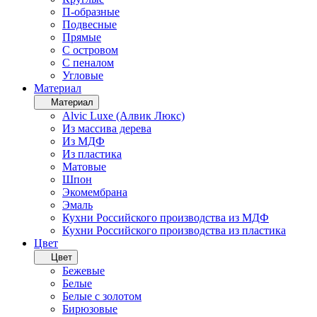
П-образные
Подвесные
Прямые
С островом
С пеналом
Угловые
Материал
Материал
Alvic Luxe (Алвик Люкс)
Из массива дерева
Из МДФ
Из пластика
Матовые
Шпон
Экомембрана
Эмаль
Кухни Российского производства из МДФ
Кухни Российского производства из пластика
Цвет
Цвет
Бежевые
Белые
Белые с золотом
Бирюзовые